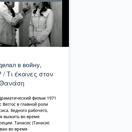
делал в войну,
 / Τι έκανες στον
 Θανάση
драматический фильм 1971
с Веггос в главной роли
иса, бедного рабочего,
я выжить во время
реции. Танасис (Танасис
зван во время