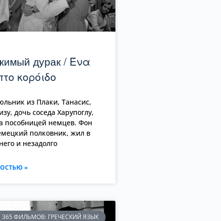
жимый дурак / Ένα
το κορόιδο
льник из Плаки, Танасис,
зу, дочь соседа Харупоглу,
а пособницей немцев. Фон
мецкий полковник, жил в
него и незадолго
ОСТЬЮ »
365 ФИЛЬМОВ: ГРЕЧЕСКИЙ ЯЗЫК