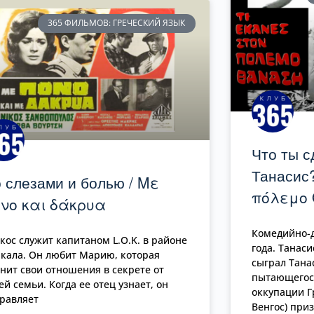
365 ФИЛЬМОВ: ГРЕЧЕСКИЙ ЯЗЫК
Что ты с
Танасис?
 слезами и болью / Με
πόλεμο
νο και δάκρυα
Комедийно-
кос служит капитаном L.O.K. в районе
года. Танаси
кала. Он любит Марию, которая
сыграл Танас
нит свои отношения в секрете от
пытающегос
ей семьи. Когда ее отец узнает, он
оккупации Г
равляет
Венгос) при