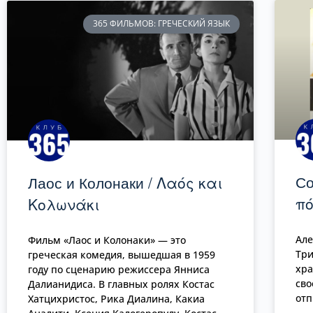
365 ФИЛЬМОВ: ГРЕЧЕСКИЙ ЯЗЫК
Со
Лаос и Колонаки / Λαός και
πό
Κολωνάκι
Але
Фильм «Лаос и Колонаки» — это
Три
греческая комедия, вышедшая в 1959
хра
году по сценарию режиссера Янниса
сво
Далианидиса. В главных ролях Костас
отп
Хатцихристос, Рика Диалина, Какиа