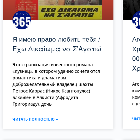
Я имею право любить тебя /
Аг
Έχω Δικαίωμα να Σ’Αγαπώ
Хр
00
Это экранизация известного романа
Χ
«Кузнец», в котором удачно сочетаются
романтика и драматизм.
Аге
Доброжелательный владелец шахты
ком
Петрос Каррас (Никос Ксантопулос)
ком
влюблен в Алкисти (Афродита
сце
Григориаду), дочь
ЧИТ
ЧИТАТЬ ПОЛНОСТЬЮ »