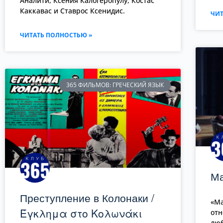
Аналити, Ксения Калогеропулу, Костас
Каккавас и Ставрос Ксенидис.
ЧИТ
ЧИТАТЬ ПОЛНОСТЬЮ »
365 ФИЛЬМОВ: ГРЕЧЕСКИЙ ЯЗЫК
Ма
Преступление в Колонаки /
«Ма
Έγκλημα στο Κολωνάκι
отн
люб