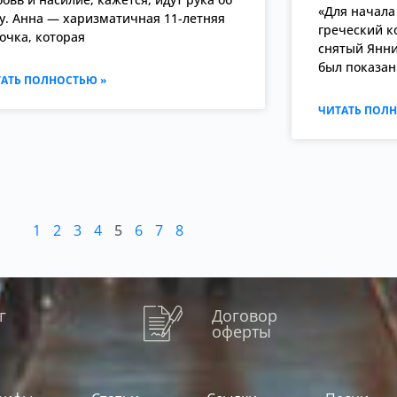
«Для начала
у. Анна — харизматичная 11-летняя
греческий к
очка, которая
снятый Янн
был показан 
АТЬ ПОЛНОСТЬЮ »
ЧИТАТЬ ПОЛН
1
2
3
4
5
6
7
8
г
Договор
оферты