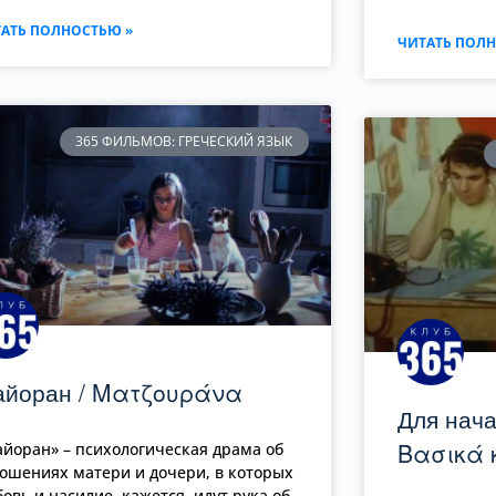
АТЬ ПОЛНОСТЬЮ »
ЧИТАТЬ ПОЛН
365 ФИЛЬМОВ: ГРЕЧЕСКИЙ ЯЗЫК
йоран / Ματζουράνα
Для нача
Βασικά 
йоран» – психологическая драма об
ошениях матери и дочери, в которых
овь и насилие, кажется, идут рука об