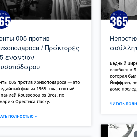
енты 005 против
Непости
изоподароса / Πράκτορες
ασύλληπ
5 εναντίον
Бедный цирю
ρυσοπόδαρου
влюблен в Ли
которая был
нты 005 против Хризоподароса — это
Йиффрен, не
едийный фильм 1965 года, снятый
доме послед
панией Roussopoulos Bros. по
нарию Орестиса Ласку.
ЧИТАТЬ ПОЛН
АТЬ ПОЛНОСТЬЮ »