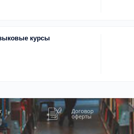
языковые курсы
г
Договор
оферты