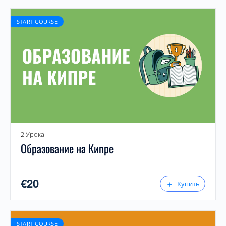
START COURSE
2 Урока
Образование на Кипре
€
20
Купить
START COURSE