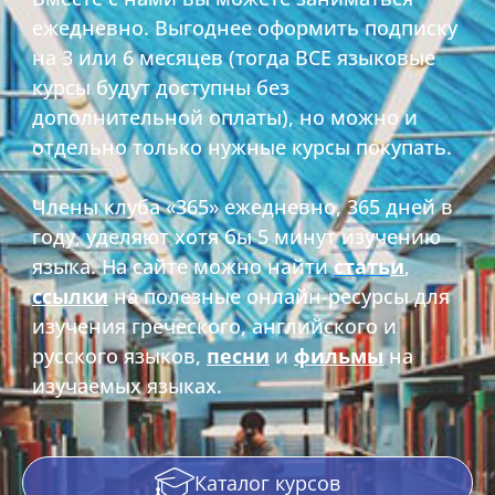
ежедневно. Выгоднее оформить подписку
на 3 или 6 месяцев (тогда ВСЕ языковые
курсы будут доступны без
дополнительной оплаты), но можно и
отдельно только нужные курсы покупать.
Члены клуба «365» ежедневно, 365 дней в
году, уделяют хотя бы 5 минут изучению
языка. На сайте можно найти
стать
и
,
ссылки
на полезные онлайн-ресурсы для
изучения греческого, английского и
русского языков,
песн
и
и
фильмы
на
изучаемых языках
.
Каталог курсов