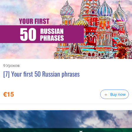
9 Уроков
[7] Your first 50 Russian phrases
€
15
Buy now