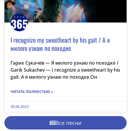
I recognize my sweetheart by his gait / А я
милого узнаю по походке
Гарик Сукачёв — Я милого узнаю по походке /
Garik Sukachev — I recognize a sweetheart by his
gait. А я милого узнаю по походке.Он
ЧИТАТЬ ПОЛНОСТЬЮ »
30.06.2023
Все песни