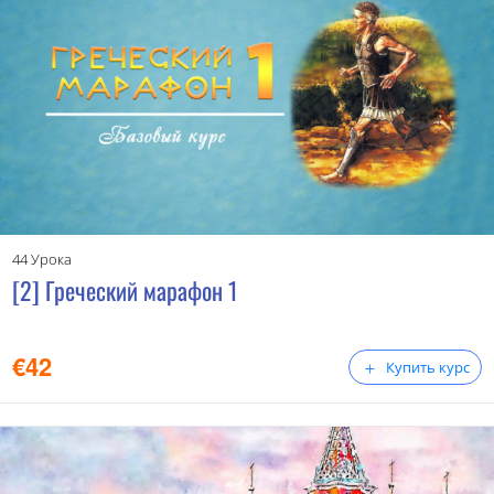
44 Урока
[2] Греческий марафон 1
€
42
Купить курс