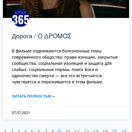
Дорога / Ο ΔΡΟΜΟΣ
В фильме поднимаются болезненные темы
современного общества: права женщин, закрытые
сообщества, социальная изоляция и защита для
слабых, социальные нормы, поиск Бога и
одиночество смерти — все это встречается,
чувствуется и переживается в этом фильме.
ЧИТАТЬ ПОЛНОСТЬЮ »
07.07.2021
1
2
3
4
5
6
7
8
9
10
11
12
13
14
15
16