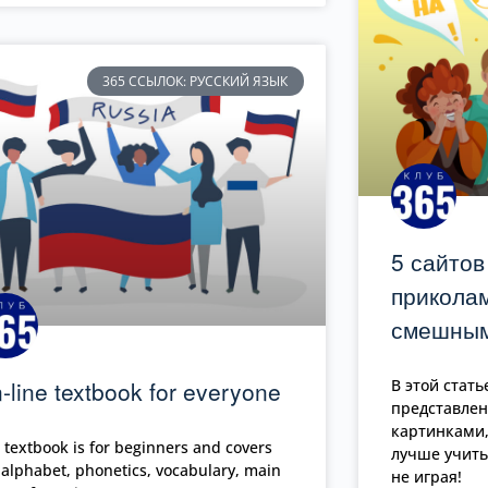
365 ССЫЛОК: РУССКИЙ ЯЗЫК
5 сайтов
прикола
смешным
-line textbook for everyone
В этой стат
представле
картинками,
 textbook is for beginners and covers
лучше учить
 alphabet, phonetics, vocabulary, main
не играя!