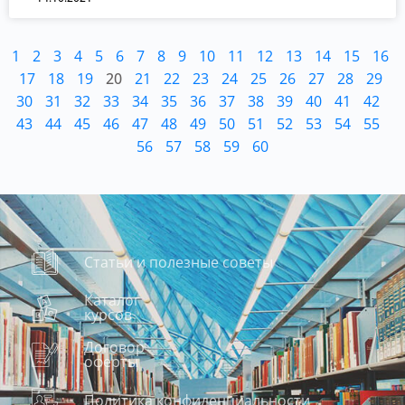
1
2
3
4
5
6
7
8
9
10
11
12
13
14
15
16
17
18
19
20
21
22
23
24
25
26
27
28
29
30
31
32
33
34
35
36
37
38
39
40
41
42
43
44
45
46
47
48
49
50
51
52
53
54
55
56
57
58
59
60
Статьи и полезные советы
Каталог
курсов
Договор
оферты
Политика конфиденциальности