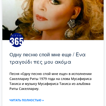
Одну песню спой мне еще / Ένα
τραγούδι πες μου ακόμα
Песня «Одну песню спой мне еще» в исполнении
Сакеллариу Риты 1979 года на слова Мусафириса
Такиса и музыку Мусафириса Такиса из альбома
Риты Сакеллариу.
ЧИТАТЬ ПОЛНОСТЬЮ »