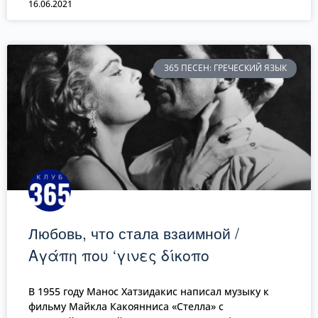
16.06.2021
365 ПЕСЕН: ГРЕЧЕСКИЙ ЯЗЫК
Любовь, что стала взаимной /
Αγάπη που ‘γινες δίκοπο
В 1955 году Манос Хатзидакис написал музыку к
фильму Майкла Какоянниса «Стелла» c