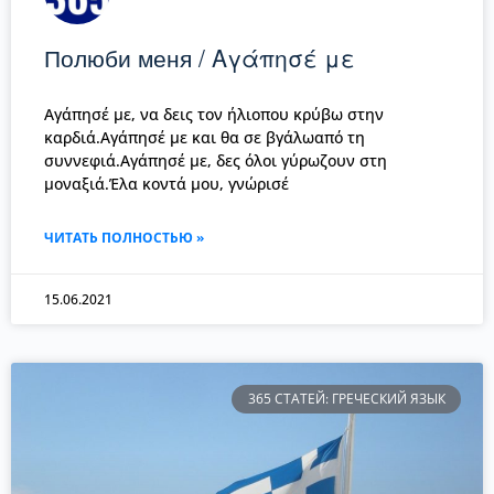
Полюби меня / Αγάπησέ με
Αγάπησέ με, να δεις τον ήλιοπου κρύβω στην
καρδιά.Αγάπησέ με και θα σε βγάλωαπό τη
συννεφιά.Αγάπησέ με, δες όλοι γύρωζουν στη
μοναξιά.Έλα κοντά μου, γνώρισέ
ЧИТАТЬ ПОЛНОСТЬЮ »
15.06.2021
365 СТАТЕЙ: ГРЕЧЕСКИЙ ЯЗЫК