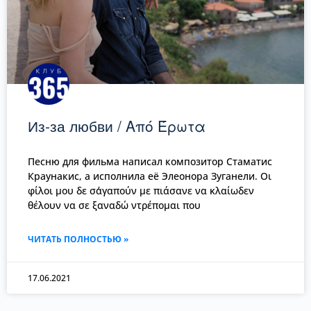
Из-за любви / Από Έρωτα
Песню для фильма написал композитор Стаматис
Краунакис, а исполнила её Элеонора Зуганели. Οι
φίλοι μου δε σ΄αγαπούν με πιάσανε να κλαίωδεν
θέλουν να σε ξαναδώ ντρέπομαι που
ЧИТАТЬ ПОЛНОСТЬЮ »
17.06.2021