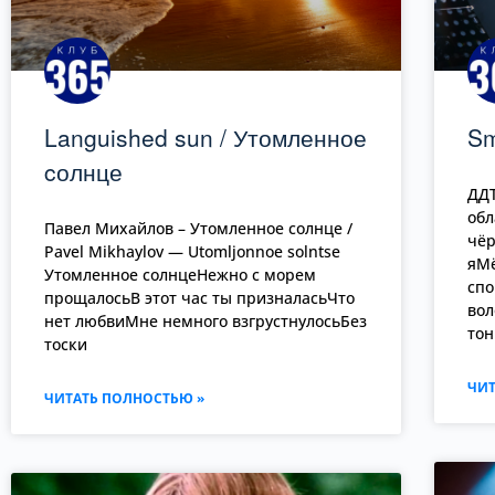
Languished sun / Утомленное
Sm
cолнце
ДД
об
Павел Михайлов – Утомленное cолнце /
чёр
Pavel Mikhaylov — Utomljonnoe solntse
яМ
Утомленное солнцеНежно с морем
спо
прощалосьВ этот час ты призналасьЧто
вол
нет любвиМне немного взгрустнулосьБез
тон
тоски
ЧИТ
ЧИТАТЬ ПОЛНОСТЬЮ »