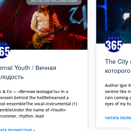
365 ПЕСЕН: РУССКИЙ ЯЗЫК
The City 
ernal Youth / Вечная
которого
лодость
Author Igor K
 & Co — «Вечная молодость» In a
serene like n
reroom behind the hallRehearsed a
rain coming 
ool ensembleThe vocal-instrumental (1)
eyes of my ho
embleUnder the name of «Youth»
Drummer, rhythm, lead
ЧИТАТЬ ПОЛН
АТЬ ПОЛНОСТЬЮ »