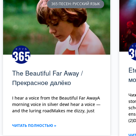
365 ПЕСЕН: РУССКИЙ ЯЗЫК
Et
The Beautiful Far Away /
мо
Прекрасное далёко
Чиж
I hear a voice from the Beautiful Far AwayA
sto
morning voice in silver dewI hear a voice —
sch
and the luring roadMakes me dizzy, just
ens
(2)
ЧИТАТЬ ПОЛНОСТЬЮ »
ЧИТ