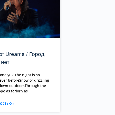
of Dreams / Город,
 нет
onelyuk The night is so
ever beforeSnow or drizzling
down outdoorsThrough the
pe as forlorn as
ОСТЬЮ »