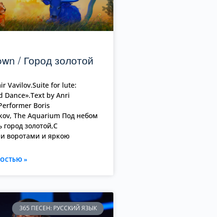
own / Город золотой
r Vavilov.Suite for lute:
 Dance».Text by Anri
erformer Boris
kov, The Aquarium Под небом
 город золотой,С
и воротами и яркою
ОСТЬЮ »
365 ПЕСЕН: РУССКИЙ ЯЗЫК