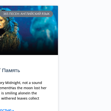
365 ПЕСЕН: АНГЛИЙСКИЙ ЯЗЫК
/ Память
y Midnight, not a sound
ementHas the moon lost her
is smiling aloneIn the
 withered leaves collect
ОСТЬЮ »