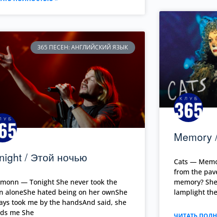
365 ПЕСЕН: АНГЛИЙСКИЙ ЯЗЫК
Memory 
night / Этой ночью
Cats — Memor
from the pav
monn — Tonight She never took the
memory? She 
in aloneShe hated being on her ownShe
lamplight the
ays took me by the handsAnd said, she
ds me She
ЧИТАТЬ ПОЛН