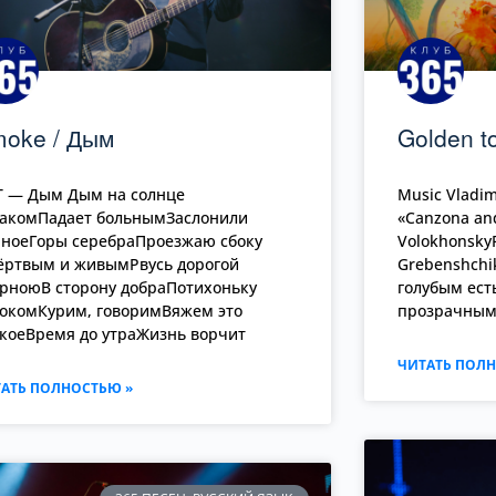
oke / Дым
Golden t
Т — Дым Дым на солнце
Music Vladimi
лакомПадает больнымЗаслонили
«Canzona and
ноеГоры серебраПроезжаю сбоку
VolokhonskyP
ёртвым и живымРвусь дорогой
Grebenshchi
рноюВ сторону добраПотихоньку
голубым есть
окомКурим, говоримВяжем это
прозрачным
коеВремя до утраЖизнь ворчит
ЧИТАТЬ ПОЛН
АТЬ ПОЛНОСТЬЮ »