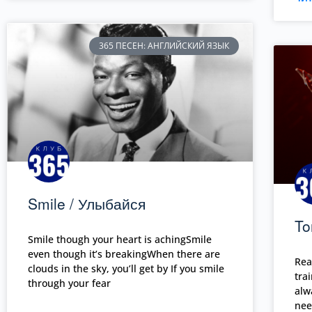
365 ПЕСЕН: АНГЛИЙСКИЙ ЯЗЫК
Smile / Улыбайся
To
Smile though your heart is achingSmile
even though it’s breakingWhen there are
Rea
clouds in the sky, you’ll get by If you smile
tra
through your fear
alw
nee