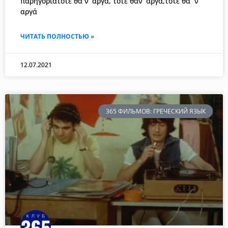
παρηγοριάτότε θα ν’ αργά, τότε θαν’ αργά,τότε θα `ν’
αργά
ЧИТАТЬ ПОЛНОСТЬЮ »
12.07.2021
365 ФИЛЬМОВ: ГРЕЧЕСКИЙ ЯЗЫК