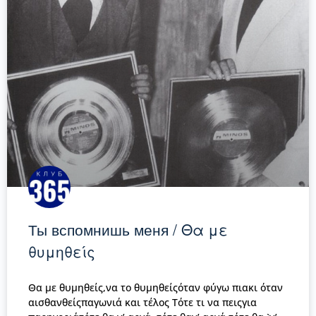
Ты вспомнишь меня / Θα με
θυμηθείς
Θα με θυμηθείς,να το θυμηθείςόταν φύγω πιακι όταν
αισθανθείςπαγωνιά και τέλος Τότε τι να πειςγια