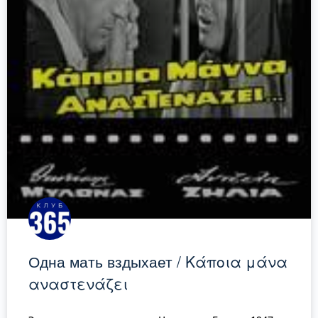
Одна мать вздыхает / Κάποια μάνα
αναστενάζει