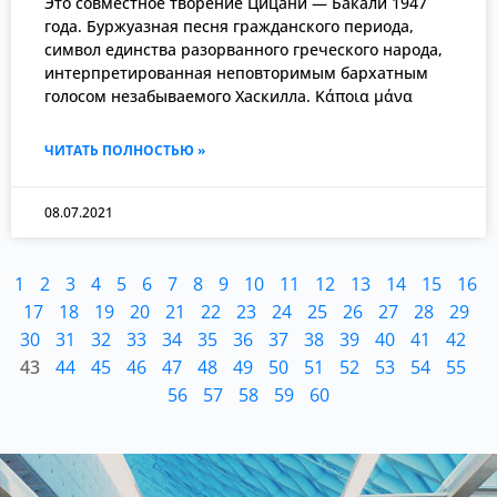
Это совместное творение Цицани — Бакали 1947
года. Буржуазная песня гражданского периода,
символ единства разорванного греческого народа,
интерпретированная неповторимым бархатным
голосом незабываемого Хаскилла. Κάποια μάνα
ЧИТАТЬ ПОЛНОСТЬЮ »
08.07.2021
1
2
3
4
5
6
7
8
9
10
11
12
13
14
15
16
17
18
19
20
21
22
23
24
25
26
27
28
29
30
31
32
33
34
35
36
37
38
39
40
41
42
43
44
45
46
47
48
49
50
51
52
53
54
55
56
57
58
59
60